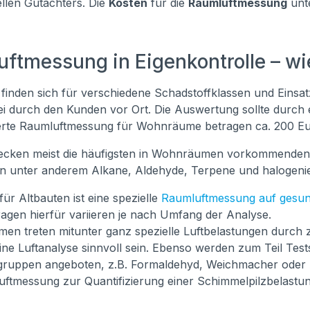
llen Gutachters. Die
Kosten
für die
Raumluftmessung
unte
ftmessung in Eigenkontrolle – wi
t finden sich für verschiedene Schadstoffklassen und Eins
ei durch den Kunden vor Ort. Die Auswertung sollte durch e
ierte Raumluftmessung für Wohnräume betragen ca. 200 Eu
decken meist die häufigsten in Wohnräumen vorkommenden 
n unter anderem Alkane, Aldehyde, Terpene und halogenie
ür Altbauten ist eine spezielle
Raumluftmessung auf gesund
agen hierfür variieren je nach Umfang der Analyse.
en treten mitunter ganz spezielle Luftbelastungen durch 
ine Luftanalyse sinnvoll sein. Ebenso werden zum Teil Tes
gruppen angeboten, z.B. Formaldehyd, Weichmacher oder 
uftmessung zur Quantifizierung einer Schimmelpilzbelastun