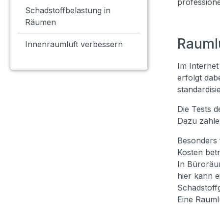
professione
Schadstoffbelastung in
Räumen
Raumlu
Innenraumluft verbessern
Im Interne
erfolgt dab
standardis
Die Tests 
Dazu zähle
Besonders f
Kosten betr
In Büroräum
hier kann e
Schadstoff
Eine Rauml