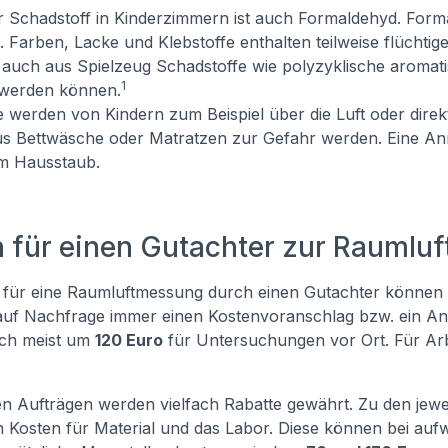
er Schadstoff in Kinderzimmern ist auch Formaldehyd. For
 Farben, Lacke und Klebstoffe enthalten teilweise flüchtig
s auch aus Spielzeug Schadstoffe wie polyzyklische aromat
1
t werden können.
e werden von Kindern zum Beispiel über die Luft oder di
aus Bettwäsche oder Matratzen zur Gefahr werden. Eine Anr
im Hausstaub.
 für einen Gutachter zur Raumlu
für eine Raumluftmessung durch einen Gutachter können se
auf Nachfrage immer einen Kostenvoranschlag bzw. ein Ang
ch meist um
120 Euro
für Untersuchungen vor Ort. Für Ar
en Aufträgen werden vielfach Rabatte gewährt. Zu den je
h Kosten für Material und das Labor. Diese können bei a