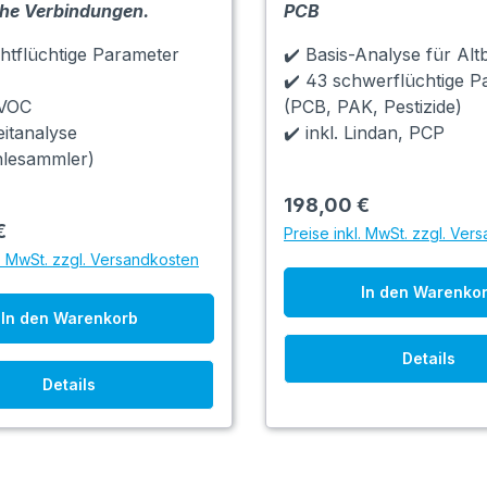
he Verbindungen.
PCB
chtflüchtige Parameter
✔️ Basis-Analyse für Alt
✔️ 43 schwerflüchtige P
TVOC
(PCB, PAK, Pestizide)
eitanalyse
✔️ inkl. Lindan, PCP
hlesammler)
198,00 €
€
Preise inkl. MwSt. zzgl. Ver
l. MwSt. zzgl. Versandkosten
In den Warenko
In den Warenkorb
Details
Details