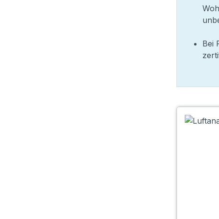
Wohn
unbe
Bei 
zert