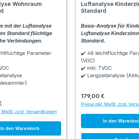
alyse Wohnraum
Luftanalyse Kinderz
rd
Standard
ie mit der Luftanalyse
Basis-Analyse für Kind
m Standard flüchtige
Luftanalyse Kinderzim
he Verbindungen.
Standard.
chtflüchtige Parameter
✔️ 48 leichtflüchtige Pa
(VOC)
TVOC
✔️ inkl. TVOC
eitanalyse
✔️ Langzeitanalyse (Akti
hlesammler)
179,00 €
€
Preise inkl. MwSt. zzgl. Ver
l. MwSt. zzgl. Versandkosten
In den Warenko
In den Warenkorb