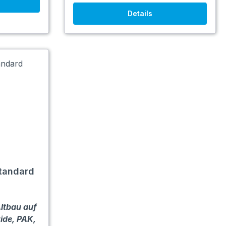
Details
Standard
ltbau auf
zide, PAK,