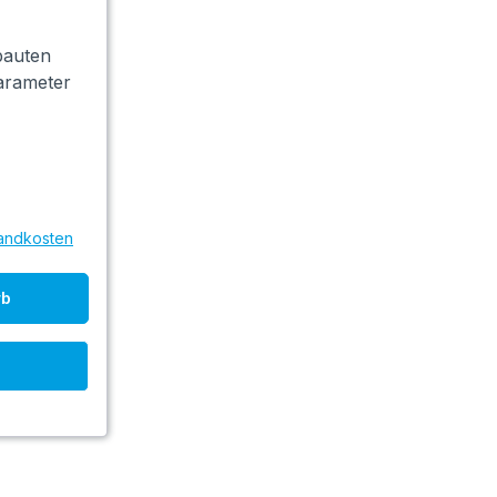
bauten
arameter
sandkosten
rb