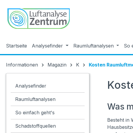
springen
Zur Hauptnavigation springen
Startseite
Analysefinder
Raumluftanalysen
So 
Informationen
Magazin
K
Kosten Raumluftm
Kost
Analysefinder
Raumluftanalysen
Was m
So einfach geht's
Besteht in
Schadstoffquellen
Hausbesitze