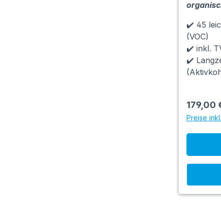
organisc
✔️ 45 lei
(VOC)
✔️ inkl. 
✔️ Langz
(Aktivko
179,00 
Preise ink