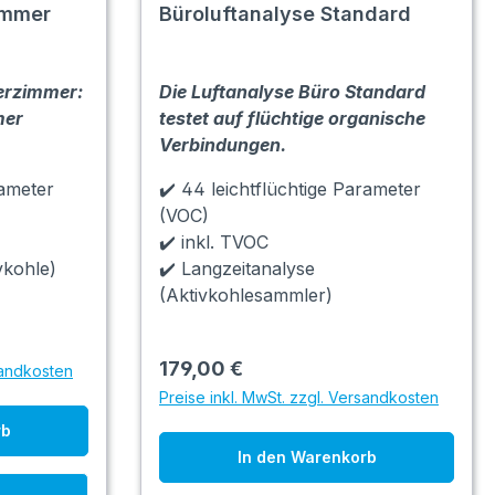
immer
Büroluftanalyse Standard
erzimmer:
Die Luftanalyse Büro Standard
mer
testet auf flüchtige organische
Verbindungen.
rameter
✔️ 44 leichtflüchtige Parameter
(VOC)
✔️ inkl. TVOC
vkohle)
✔️ Langzeitanalyse
(Aktivkohlesammler)
179,00 €
sandkosten
Preise inkl. MwSt. zzgl. Versandkosten
rb
In den Warenkorb