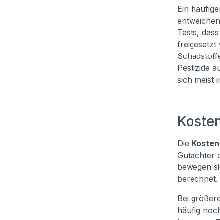
Ein häufig
entweichen.
Tests, das
freigesetz
Schadstoff
Pestizide 
sich meist 
Kosten
Die
Kosten
Gutachter 
bewegen si
berechnet.
Bei größer
häufig noc