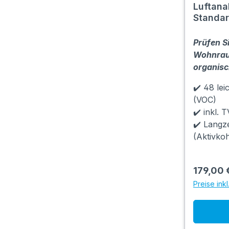
Luftan
Standa
Prüfen S
Wohnrau
organisc
✔️ 48 lei
(VOC)
✔️ inkl. 
✔️ Langz
(Aktivko
179,00 
Preise ink