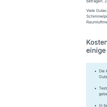
betragen. 
Viele Gutac
Schimmelpi
Raumluftme
Kosten
einige
Die 
Gut
Test
gebe
In b