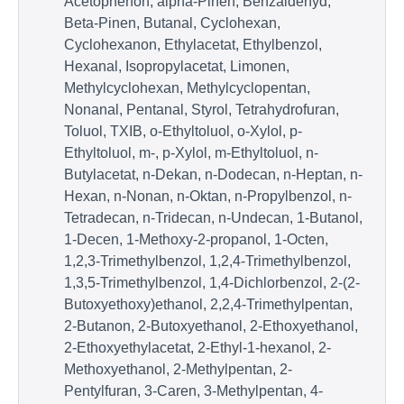
Acetophenon, alpha-Pinen, Benzaldehyd,
Beta-Pinen, Butanal, Cyclohexan,
Cyclohexanon, Ethylacetat, Ethylbenzol,
Hexanal, Isopropylacetat, Limonen,
Methylcyclohexan, Methylcyclopentan,
Nonanal, Pentanal, Styrol, Tetrahydrofuran,
Toluol, TXIB, o-Ethyltoluol, o-Xylol, p-
Ethyltoluol, m-, p-Xylol, m-Ethyltoluol, n-
Butylacetat, n-Dekan, n-Dodecan, n-Heptan, n-
Hexan, n-Nonan, n-Oktan, n-Propylbenzol, n-
Tetradecan, n-Tridecan, n-Undecan, 1-Butanol,
1-Decen, 1-Methoxy-2-propanol, 1-Octen,
1,2,3-Trimethylbenzol, 1,2,4-Trimethylbenzol,
1,3,5-Trimethylbenzol, 1,4-Dichlorbenzol, 2-(2-
Butoxyethoxy)ethanol, 2,2,4-Trimethylpentan,
2-Butanon, 2-Butoxyethanol, 2-Ethoxyethanol,
2-Ethoxyethylacetat, 2-Ethyl-1-hexanol, 2-
Methoxyethanol, 2-Methylpentan, 2-
Pentylfuran, 3-Caren, 3-Methylpentan, 4-