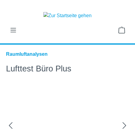
alt springen
Ware
Raumluftanalysen
Lufttest Büro Plus
Bildergalerie überspringen