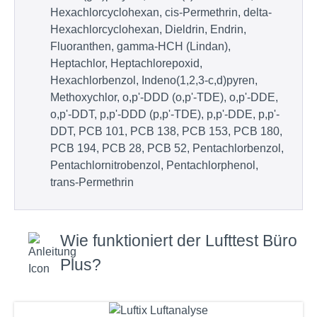
Hexachlorcyclohexan, cis-Permethrin, delta-
Hexachlorcyclohexan, Dieldrin, Endrin,
Fluoranthen, gamma-HCH (Lindan),
Heptachlor, Heptachlorepoxid,
Hexachlorbenzol, Indeno(1,2,3-c,d)pyren,
Methoxychlor, o,p'-DDD (o,p'-TDE), o,p'-DDE,
o,p'-DDT, p,p'-DDD (p,p'-TDE), p,p'-DDE, p,p'-
DDT, PCB 101, PCB 138, PCB 153, PCB 180,
PCB 194, PCB 28, PCB 52, Pentachlorbenzol,
Pentachlornitrobenzol, Pentachlorphenol,
trans-Permethrin
Wie funktioniert der Lufttest Büro
Plus?