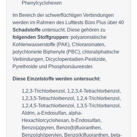
Phenylcyclohexen
Im Bereich der schwerflüchtigen Verbindungen
werden im Rahmen des Lufttests Büro Plus über 40
Schadstoffe
untersucht. Diese gehören zu
folgenden Stoffgruppen
: polyaromatische
Kohlenwasserstoffe (PAK), Chloraromaten,
polychlorierte Biphenyle (PBC), chloraliphatische
Verbindungen, Dicyclopentadien-Pestizide,
Pyrethroide und Phosphorsäureester.
Diese Einzelstoffe werden untersucht:
1,2,3-Trichlorbenzol, 1,2,3,4-Tetrachlorbenzol,
1,2,3,5-Tetrachlorbenzol, 1,2,4-Trichlorbenzol,
1,2,4,5-Tetrachlorbenzol, 1,3,5-Trichlorbenzol,
Aldrin, a-Endosulfan, alpha-
Hexachlorcyclohexan, b-Endosulfan,
Benzo(a)pyren, Benzo(b)fluoranthen,
Benzo(ghi)perylen, Benzo(k)fluoranthen, beta-